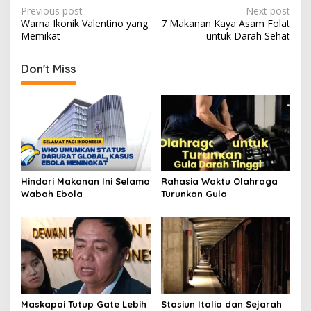
Post
Previous post
Next post
Warna Ikonik Valentino yang
7 Makanan Kaya Asam Folat
navigation
Memikat
untuk Darah Sehat
Don't Miss
Hindari Makanan Ini Selama
Rahasia Waktu Olahraga
Wabah Ebola
Turunkan Gula
Maskapai Tutup Gate Lebih
Stasiun Italia dan Sejarah