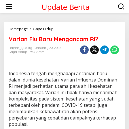
Skip
Update Berita
to
content
Varian
Homepage
/
Gaya Hidup
Flu
Varian Flu Baru Mengancam RI?
Baru
Mengancam
Rajaac_yua4fg
January 20, 2026
RI?
Gaya Hidup
943 Views
Indonesia tengah menghadapi ancaman baru
dalam dunia kesehatan. Varian Influenza Dominan
RI menjadi perhatian utama para ahli kesehatan
dan masyarakat. Varian ini tidak hanya menambah
kompleksitas pada sistem kesehatan yang sudah
terbebani oleh pandemi COVID-19 tetapi juga
menimbulkan kekhawatiran akan potensi
penyebaran yang cepat dan dampaknya terhadap
populasi.