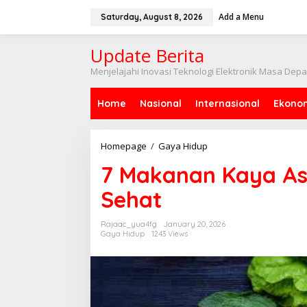
Skip
to
Add a Menu
Saturday, August 8, 2026
content
Update Berita
Menjelajahi Inovasi Teknologi Elektronik Masa Dep
Home
Nasional
Internasional
Ekono
7
Homepage
/
Gaya Hidup
Makanan
7 Makanan Kaya As
Kaya
Asam
Sehat
Folat
untuk
Darah
Rajaac_yua4fg
January 20, 2026
Sehat
Gaya Hidup
1243 Views