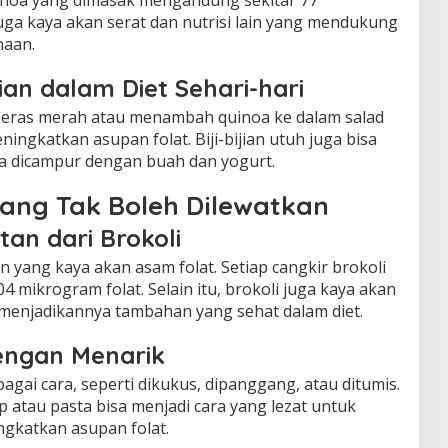
uinoa yang dimasak mengandung sekitar 77
i juga kaya akan serat dan nutrisi lain yang mendukung
naan.
ian dalam Diet Sehari-hari
beras merah atau menambah quinoa ke dalam salad
ingkatkan asupan folat. Biji-bijian utuh juga bisa
la dicampur dengan buah dan yogurt.
yang Tak Boleh Dilewatkan
an dari Brokoli
in yang kaya akan asam folat. Setiap cangkir brokoli
mikrogram folat. Selain itu, brokoli juga kaya akan
t, menjadikannya tambahan yang sehat dalam diet.
engan Menarik
agai cara, seperti dikukus, dipanggang, atau ditumis.
tau pasta bisa menjadi cara yang lezat untuk
ngkatkan asupan folat.