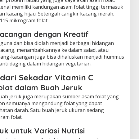
 protein nabati yang juga kaya akan asam folat.
kenal memiliki kandungan asam folat tinggi termasuk
an kacang hijau. Setengah cangkir kacang merah,
115 mikrogram folat.
acangan dengan Kreatif
guna dan bisa diolah menjadi berbagai hidangan
kacang, menambahkannya ke dalam salad, atau
ang-kacangan juga bisa dihaluskan menjadi hummus
nti daging dalam hidangan vegetarian.
 dari Sekadar Vitamin C
lat dalam Buah Jeruk
 buah jeruk juga merupakan sumber asam folat yang
lemon semuanya mengandung folat yang dapat
tan darah. Satu buah jeruk ukuran sedang
am folat.
k untuk Variasi Nutrisi