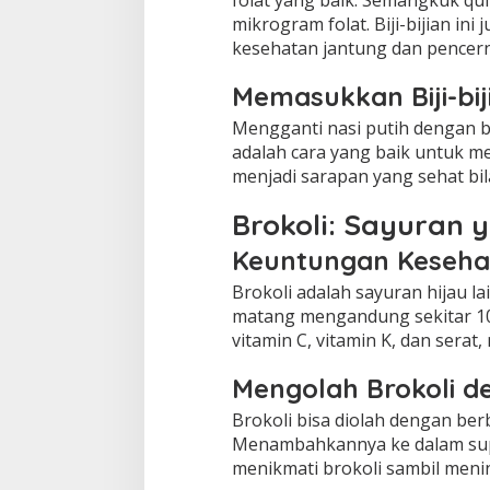
folat yang baik. Semangkuk q
mikrogram folat. Biji-bijian in
kesehatan jantung dan pencer
Memasukkan Biji-bij
Mengganti nasi putih dengan 
adalah cara yang baik untuk men
menjadi sarapan yang sehat bi
Brokoli: Sayuran 
Keuntungan Kesehat
Brokoli adalah sayuran hijau la
matang mengandung sekitar 104 
vitamin C, vitamin K, dan sera
Mengolah Brokoli d
Brokoli bisa diolah dengan berb
Menambahkannya ke dalam sup a
menikmati brokoli sambil meni