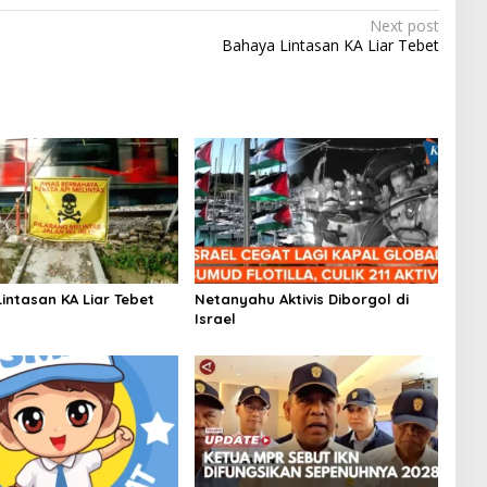
Next post
Bahaya Lintasan KA Liar Tebet
intasan KA Liar Tebet
Netanyahu Aktivis Diborgol di
Israel