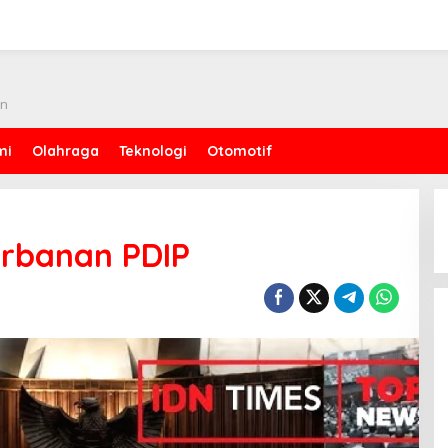
an
mi
Olahraga
Teknologi
Otomotif
orbanan PDIP