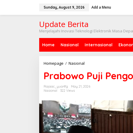
Skip
to
Add a Menu
Sunday, August 9, 2026
content
Update Berita
Menjelajahi Inovasi Teknologi Elektronik Masa Dep
Home
Nasional
Internasional
Ekono
Prabowo
Homepage
/
Nasional
Puji
Prabowo Puji Peng
Pengorbanan
PDIP
Rajaac_yua4fg
May 21, 2026
Nasional
322 Views