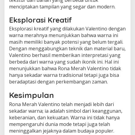
menciptakan tampilan yang segar dan modern.
Eksplorasi Kreatif
Eksplorasi kreatif yang dilakukan Valentino dengan
warna merahnya menunjukkan bahwa warna ini
masih memiliki banyak potensi yang belum tergali.
Dengan menggabungkan teknik dan material baru,
Valentino berhasil memberikan interpretasi yang
berbeda dari warna yang sudah ikonik ini. Hal ini
menunjukkan bahwa Rona Merah Valentino tidak
hanya sekadar warna tradisional tetapi juga bisa
beradaptasi dengan perkembangan zaman.
Kesimpulan
Rona Merah Valentino telah menjadi lebih dari
sekadar warna; ia adalah simbol dari keanggunan,
keberanian, dan kekuatan. Warna ini tidak hanya
mempengaruhi dunia mode tetapi juga telah
meninggalkan jejaknya dalam budaya populer.