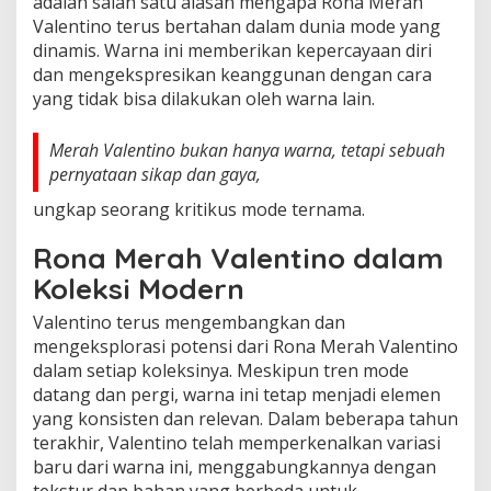
adalah salah satu alasan mengapa Rona Merah
Valentino terus bertahan dalam dunia mode yang
dinamis. Warna ini memberikan kepercayaan diri
dan mengekspresikan keanggunan dengan cara
yang tidak bisa dilakukan oleh warna lain.
Merah Valentino bukan hanya warna, tetapi sebuah
pernyataan sikap dan gaya,
ungkap seorang kritikus mode ternama.
Rona Merah Valentino dalam
Koleksi Modern
Valentino terus mengembangkan dan
mengeksplorasi potensi dari Rona Merah Valentino
dalam setiap koleksinya. Meskipun tren mode
datang dan pergi, warna ini tetap menjadi elemen
yang konsisten dan relevan. Dalam beberapa tahun
terakhir, Valentino telah memperkenalkan variasi
baru dari warna ini, menggabungkannya dengan
tekstur dan bahan yang berbeda untuk