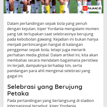
Dalam pertandingan sepak bola yang penuh
dengan kejutan, kiper Yordania mengalami momen
yang tak terlupakan saat selebrasinya berujung
pada kebobolan gawang. Kejadian ini bukan hanya
menjadi perbincangan hangat di kalangan
penggemar sepak bola, tetapi juga menarik
perhatian media global. Dalam artikel ini, kita akan
membahas secara mendalam bagaimana peristiwa
ini terjadi, dampaknya terhadap tim, serta
pandangan para ahli mengenai selebrasi yang
gagal ini.
Selebrasi yang Berujung
Petaka
Pada pertandingan yang berlangsung di stadion
internasional tersebut, kiper Yordania