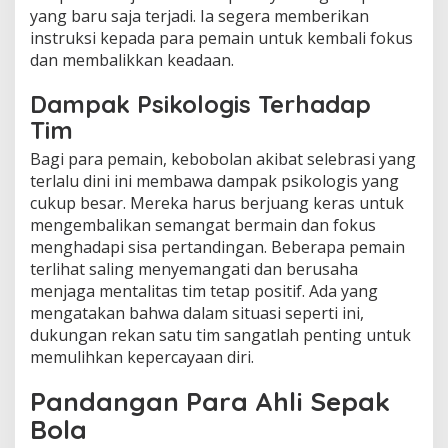
yang baru saja terjadi. Ia segera memberikan
instruksi kepada para pemain untuk kembali fokus
dan membalikkan keadaan.
Dampak Psikologis Terhadap
Tim
Bagi para pemain, kebobolan akibat selebrasi yang
terlalu dini ini membawa dampak psikologis yang
cukup besar. Mereka harus berjuang keras untuk
mengembalikan semangat bermain dan fokus
menghadapi sisa pertandingan. Beberapa pemain
terlihat saling menyemangati dan berusaha
menjaga mentalitas tim tetap positif. Ada yang
mengatakan bahwa dalam situasi seperti ini,
dukungan rekan satu tim sangatlah penting untuk
memulihkan kepercayaan diri.
Pandangan Para Ahli Sepak
Bola