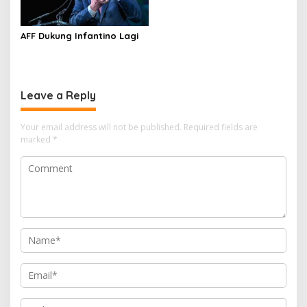
AFF Dukung Infantino Lagi
Leave a Reply
Your email address will not be published.
Required fields are
marked
*