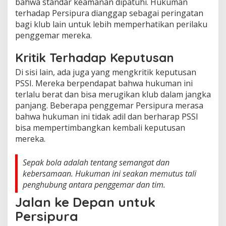
bahwa standar keamanan dipatuhi. Hukuman
terhadap Persipura dianggap sebagai peringatan
bagi klub lain untuk lebih memperhatikan perilaku
penggemar mereka.
Kritik Terhadap Keputusan
Di sisi lain, ada juga yang mengkritik keputusan
PSSI. Mereka berpendapat bahwa hukuman ini
terlalu berat dan bisa merugikan klub dalam jangka
panjang. Beberapa penggemar Persipura merasa
bahwa hukuman ini tidak adil dan berharap PSSI
bisa mempertimbangkan kembali keputusan
mereka.
Sepak bola adalah tentang semangat dan
kebersamaan. Hukuman ini seakan memutus tali
penghubung antara penggemar dan tim.
Jalan ke Depan untuk
Persipura