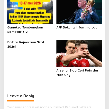
Ganeksa Tumbangkan
AFF Dukung Infantino Lagi
Samator 3-2
Daftar Kejuaraan Silat
2026!
Arsenal Siap Curi Poin dari
Man City
Leave a Reply
Your email address will not be published.
Required fields are