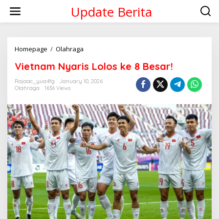
Skip
Update Berita
to
content
Vietnam
Homepage
/
Olahraga
Nyaris
Vietnam Nyaris Lolos ke 8 Besar!
Lolos
ke
Rajaac_yua4fg
January 10, 2026
8
Olahraga
1636 Views
Besar!