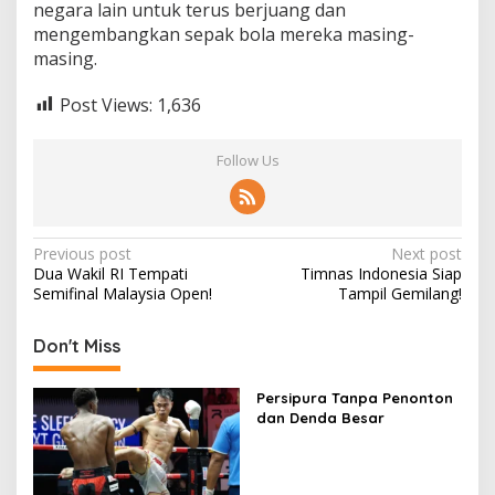
negara lain untuk terus berjuang dan
mengembangkan sepak bola mereka masing-
masing.
Post Views:
1,636
Follow Us
Post
Previous post
Next post
Dua Wakil RI Tempati
Timnas Indonesia Siap
navigation
Semifinal Malaysia Open!
Tampil Gemilang!
Don't Miss
Persipura Tanpa Penonton
dan Denda Besar