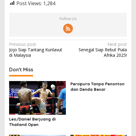
Post Views:
1,284
Follow Us
Post
Previous post
Next post
Jojo Siap Tantang Kunlavut
Senegal Siap Rebut Piala
navigation
di Malaysia
Afrika 2025!
Don't Miss
Persipura Tanpa Penonton
dan Denda Besar
Leo/Daniel Berjuang di
Thailand Open