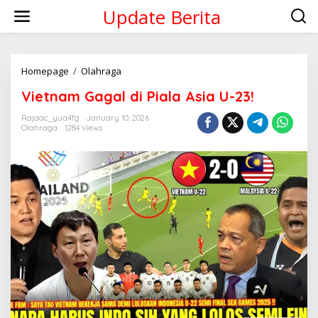
Skip
Update Berita
to
content
Vietnam
Homepage
/
Olahraga
Gagal
Vietnam Gagal di Piala Asia U-23!
di
Piala
Rajaac_yua4fg
January 10, 2026
Asia
Olahraga
1284 Views
U-
23!