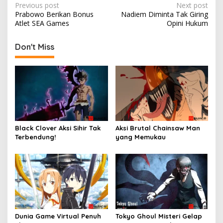
Post
Previous post
Next post
Prabowo Berikan Bonus
Nadiem Diminta Tak Giring
navigation
Atlet SEA Games
Opini Hukum
Don't Miss
Black Clover Aksi Sihir Tak
Aksi Brutal Chainsaw Man
Terbendung!
yang Memukau
Dunia Game Virtual Penuh
Tokyo Ghoul Misteri Gelap