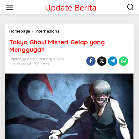
Skip
Update Berita
to
content
Tokyo
Homepage
/
Internasional
Ghoul
Tokyo Ghoul Misteri Gelap yang
Misteri
Gelap
Menggugah
yang
Menggugah
Rajaac_yua4fg
January 8, 2026
Internasional
951 Views