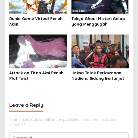
Dunia Game Virtual Penuh
Tokyo Ghoul Misteri Gelap
Aksi!
yang Menggugah
Attack on Titan Aksi Penuh
Jaksa Tolak Perlawanan
Plot Twist
Nadiem, Sidang Berlanjut
Leave a Reply
Your email address will not be published.
Required fields are
marked
*