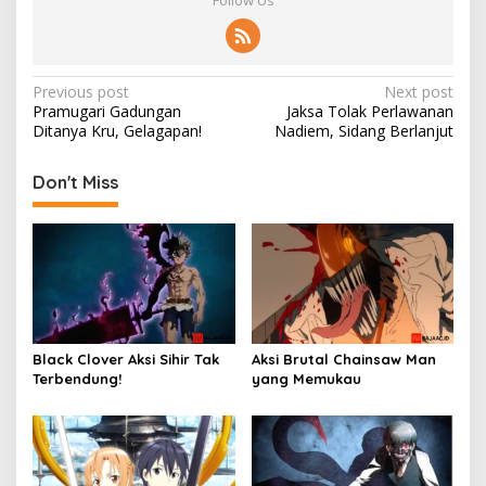
Follow Us
Post
Previous post
Next post
Pramugari Gadungan
Jaksa Tolak Perlawanan
navigation
Ditanya Kru, Gelagapan!
Nadiem, Sidang Berlanjut
Don't Miss
Black Clover Aksi Sihir Tak
Aksi Brutal Chainsaw Man
Terbendung!
yang Memukau