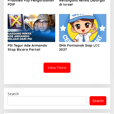
Prabowo Puji Pengorbanan
Netanyahu Aktivis Diborgol
PDIP
di Israel
PSI Tegur Ade Armando
SMA Pontianak Siap LCC
Stop Bicara Partai!
2027
View More
Search
Search