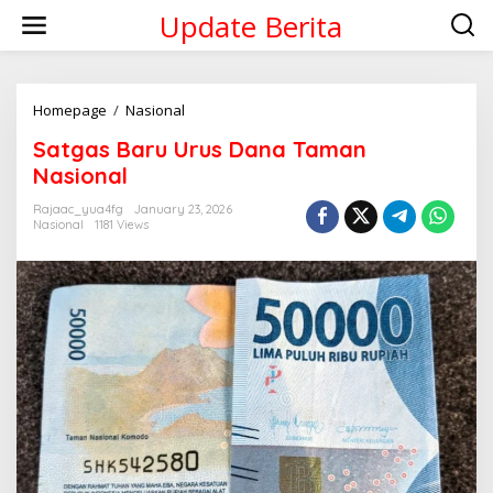
Skip
Update Berita
to
content
Satgas
Homepage
/
Nasional
Baru
Satgas Baru Urus Dana Taman
Urus
Dana
Nasional
Taman
Nasional
Rajaac_yua4fg
January 23, 2026
Nasional
1181 Views