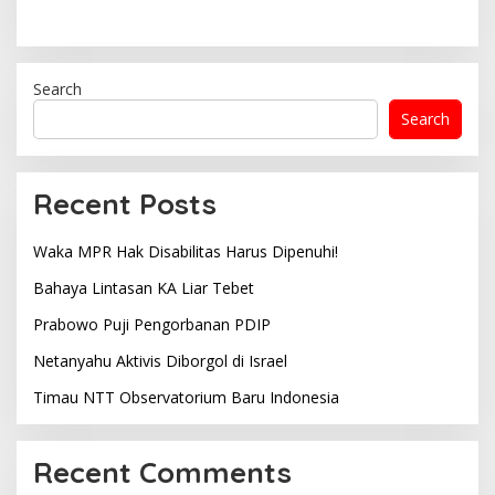
Search
Search
Recent Posts
Waka MPR Hak Disabilitas Harus Dipenuhi!
Bahaya Lintasan KA Liar Tebet
Prabowo Puji Pengorbanan PDIP
Netanyahu Aktivis Diborgol di Israel
Timau NTT Observatorium Baru Indonesia
Recent Comments