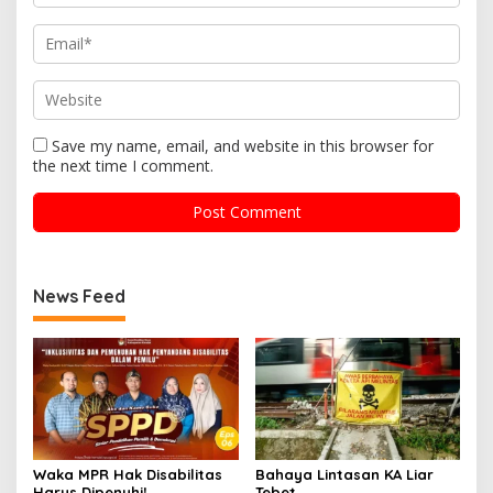
Save my name, email, and website in this browser for
the next time I comment.
News Feed
Waka MPR Hak Disabilitas
Bahaya Lintasan KA Liar
Harus Dipenuhi!
Tebet