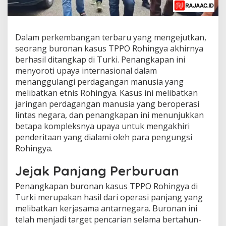
Dalam perkembangan terbaru yang mengejutkan,
seorang buronan kasus TPPO Rohingya akhirnya
berhasil ditangkap di Turki. Penangkapan ini
menyoroti upaya internasional dalam
menanggulangi perdagangan manusia yang
melibatkan etnis Rohingya. Kasus ini melibatkan
jaringan perdagangan manusia yang beroperasi
lintas negara, dan penangkapan ini menunjukkan
betapa kompleksnya upaya untuk mengakhiri
penderitaan yang dialami oleh para pengungsi
Rohingya.
Jejak Panjang Perburuan
Penangkapan buronan kasus TPPO Rohingya di
Turki merupakan hasil dari operasi panjang yang
melibatkan kerjasama antarnegara. Buronan ini
telah menjadi target pencarian selama bertahun-