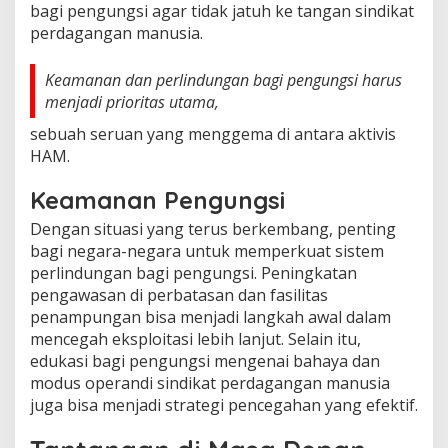
bagi pengungsi agar tidak jatuh ke tangan sindikat
perdagangan manusia.
Keamanan dan perlindungan bagi pengungsi harus
menjadi prioritas utama,
sebuah seruan yang menggema di antara aktivis
HAM.
Keamanan Pengungsi
Dengan situasi yang terus berkembang, penting
bagi negara-negara untuk memperkuat sistem
perlindungan bagi pengungsi. Peningkatan
pengawasan di perbatasan dan fasilitas
penampungan bisa menjadi langkah awal dalam
mencegah eksploitasi lebih lanjut. Selain itu,
edukasi bagi pengungsi mengenai bahaya dan
modus operandi sindikat perdagangan manusia
juga bisa menjadi strategi pencegahan yang efektif.