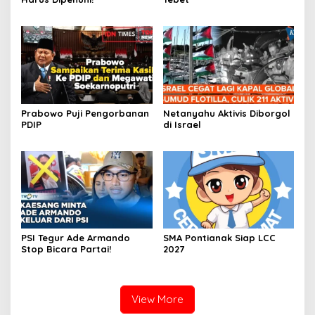
Prabowo Puji Pengorbanan
Netanyahu Aktivis Diborgol
PDIP
di Israel
PSI Tegur Ade Armando
SMA Pontianak Siap LCC
Stop Bicara Partai!
2027
View More