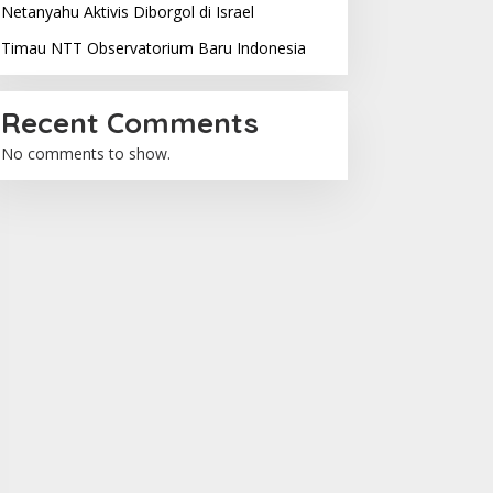
Netanyahu Aktivis Diborgol di Israel
Timau NTT Observatorium Baru Indonesia
Recent Comments
No comments to show.