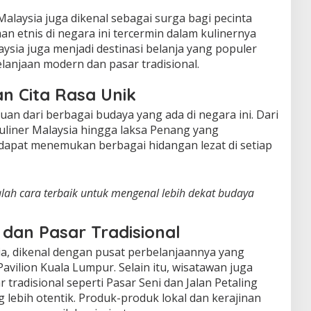
alaysia juga dikenal sebagai surga bagi pecinta
an etnis di negara ini tercermin dalam kulinernya
aysia juga menjadi destinasi belanja yang populer
anjaan modern dan pasar tradisional.
n Cita Rasa Unik
uan dari berbagai budaya yang ada di negara ini. Dari
uliner Malaysia hingga laksa Penang yang
dapat menemukan berbagai hidangan lezat di setiap
lah cara terbaik untuk mengenal lebih dekat budaya
dan Pasar Tradisional
ia, dikenal dengan pusat perbelanjaannya yang
avilion Kuala Lumpur. Selain itu, wisatawan juga
tradisional seperti Pasar Seni dan Jalan Petaling
lebih otentik. Produk-produk lokal dan kerajinan