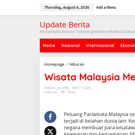
Skip
to
Add a Menu
Thursday, August 6, 2026
content
Update Berita
Menjelajahi Inovasi Teknologi Elektronik Masa Dep
Home
Nasional
Internasional
Ekono
Wisata
Homepage
/
Hiburan
Malaysia
Wisata Malaysia Me
Melesat
Dampak
Konflik
Rajaac_yua4fg
April 1, 2026
Hiburan
987 Views
Peluang Pariwisata Malaysia se
terjadi di belahan dunia lain. 
negara membuat para wisatawa
keamanan dan kenyamanan. Ma