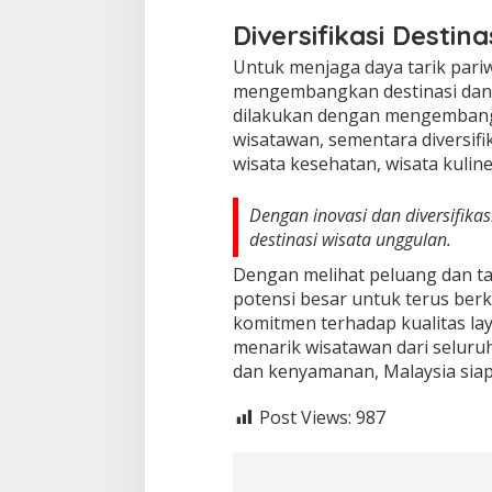
Diversifikasi Destin
Untuk menjaga daya tarik pariw
mengembangkan destinasi dan pr
dilakukan dengan mengembangk
wisatawan, sementara diversi
wisata kesehatan, wisata kuline
Dengan inovasi dan diversifika
destinasi wisata unggulan.
Dengan melihat peluang dan ta
potensi besar untuk terus ber
komitmen terhadap kualitas la
menarik wisatawan dari selur
dan kenyamanan, Malaysia sia
Post Views:
987