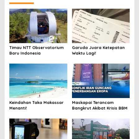
Timau NTT Observatorium
Garuda Juara Ketepatan
Baru Indonesia
Waktu Lagi!
Keindahan Taka Makassar
Maskapai Terancam
Menanti!
Bangkrut Akibat Krisis BBM