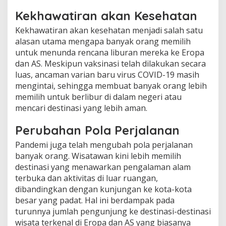
Kekhawatiran akan Kesehatan
Kekhawatiran akan kesehatan menjadi salah satu
alasan utama mengapa banyak orang memilih
untuk menunda rencana liburan mereka ke Eropa
dan AS. Meskipun vaksinasi telah dilakukan secara
luas, ancaman varian baru virus COVID-19 masih
mengintai, sehingga membuat banyak orang lebih
memilih untuk berlibur di dalam negeri atau
mencari destinasi yang lebih aman.
Perubahan Pola Perjalanan
Pandemi juga telah mengubah pola perjalanan
banyak orang. Wisatawan kini lebih memilih
destinasi yang menawarkan pengalaman alam
terbuka dan aktivitas di luar ruangan,
dibandingkan dengan kunjungan ke kota-kota
besar yang padat. Hal ini berdampak pada
turunnya jumlah pengunjung ke destinasi-destinasi
wisata terkenal di Eropa dan AS yang biasanya