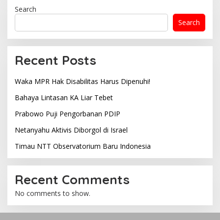
Search
Search
Recent Posts
Waka MPR Hak Disabilitas Harus Dipenuhi!
Bahaya Lintasan KA Liar Tebet
Prabowo Puji Pengorbanan PDIP
Netanyahu Aktivis Diborgol di Israel
Timau NTT Observatorium Baru Indonesia
Recent Comments
No comments to show.