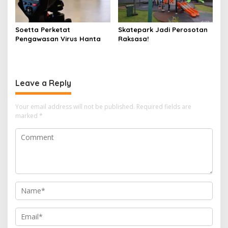
Soetta Perketat
Skatepark Jadi Perosotan
Pengawasan Virus Hanta
Raksasa!
Leave a Reply
Your email address will not be published.
Required fields are
marked
*