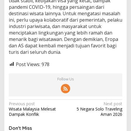
tidak stabil, kebijakan visa yang ketat, dampak
pandemi COVID-19, hingga persaingan dari
destinasi wisata lainnya. Untuk mengatasi masalah
ini, perlu upaya kolaboratif dari pemerintah, pelaku
industri pariwisata, dan masyarakat untuk
menciptakan lingkungan yang lebih ramah dan
menarik bagi wisatawan. Dengan demikian, Eropa
dan AS dapat kembali menjadi tujuan favorit bagi
turis dari seluruh dunia.
Post Views:
978
Follow Us
Post
Previous post
Next post
Wisata Malaysia Melesat
5 Negara Solo Traveling
navigation
Dampak Konflik
Aman 2026
Don't Miss