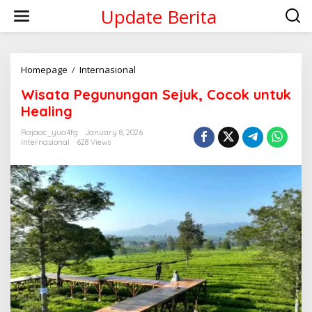
Skip
Update Berita
to
content
Wisata
Homepage
/
Internasional
Pegunungan
Wisata Pegunungan Sejuk, Cocok untuk
Sejuk,
Cocok
Healing
untuk
Healing
Rajaac_yua4fg
January 8, 2026
Internasional
628 Views