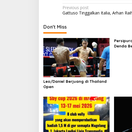
Post
Previous post
Gattuso Tinggalkan Italia, Arhan Rai
navigation
Don't Miss
Persipur
Denda B
Leo/Daniel Berjuang di Thailand
Open