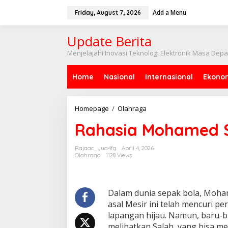
Skip
to
Add a Menu
Friday, August 7, 2026
content
Update Berita
Menjelajahi Inovasi Teknologi Elektronik Masa Dep
Home
Nasional
Internasional
Ekono
Rahasia
Homepage
/
Olahraga
Mohamed
Rahasia Mohamed S
Salah
Terungkap!
Rajaac_yua4fg
April 4, 2026
Olahraga
1128 Views
Dalam dunia sepak bola, Moham
asal Mesir ini telah mencuri pe
lapangan hijau. Namun, baru-b
melibatkan Salah, yang bisa m