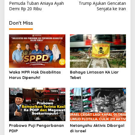
Pemuda Tuban Aniaya Ayah
Trump Ajukan Gencatan
navigation
Demi Rp 20 Ribu
Senjata ke Iran
Don't Miss
Waka MPR Hak Disabilitas
Bahaya Lintasan KA Liar
Harus Dipenuhi!
Tebet
Prabowo Puji Pengorbanan
Netanyahu Aktivis Diborgol
PDIP
di Israel