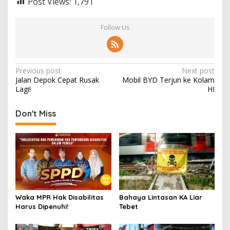
Post Views:
1,791
Follow Us
Post
Previous post
Next post
Jalan Depok Cepat Rusak
Mobil BYD Terjun ke Kolam
navigation
Lagi!
HI
Don't Miss
Waka MPR Hak Disabilitas
Bahaya Lintasan KA Liar
Harus Dipenuhi!
Tebet