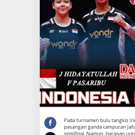
Pada turnamen bulu tangkis In
pasangan ganda campuran Jafa
semifinal. Namun, harapan unt