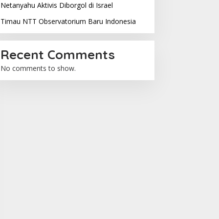
Netanyahu Aktivis Diborgol di Israel
Timau NTT Observatorium Baru Indonesia
Recent Comments
No comments to show.