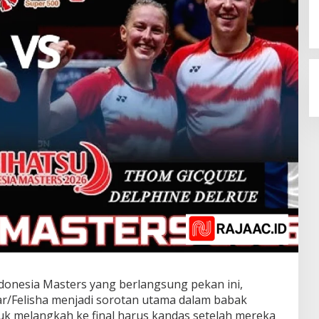
donesia Masters yang berlangsung pekan ini,
r/Felisha menjadi sorotan utama dalam babak
uk melangkah ke final harus kandas setelah mereka