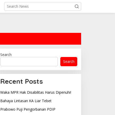
Search
Search
Recent Posts
Waka MPR Hak Disabilitas Harus Dipenuhi!
Bahaya Lintasan KA Liar Tebet
Prabowo Puji Pengorbanan PDIP