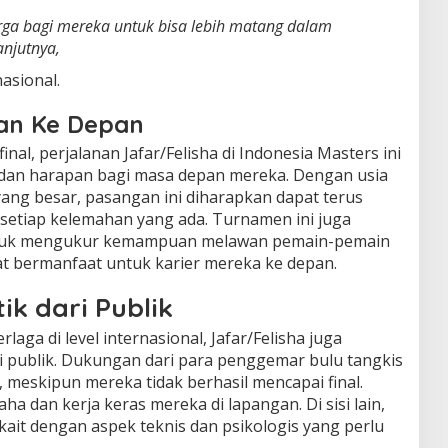
rga bagi mereka untuk bisa lebih matang dalam
anjutnya,
asional.
an Ke Depan
al, perjalanan Jafar/Felisha di Indonesia Masters ini
dan harapan bagi masa depan mereka. Dengan usia
ang besar, pasangan ini diharapkan dapat terus
etiap kelemahan yang ada. Turnamen ini juga
ntuk mengukur kemampuan melawan pemain-pemain
at bermanfaat untuk karier mereka ke depan.
ik dari Publik
rlaga di level internasional, Jafar/Felisha juga
 publik. Dukungan dari para penggemar bulu tangkis
, meskipun mereka tidak berhasil mencapai final.
a dan kerja keras mereka di lapangan. Di sisi lain,
rkait dengan aspek teknis dan psikologis yang perlu