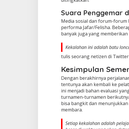
ditingkatkan.
Suara Penggemar d
Media sosial dan forum-forum 
performa Jafar/Felisha. Bebe
banyak juga yang memberikan 
Kekalahan ini adalah batu lonc
tulis seorang netizen di Twitter
Kesimpulan Seme
Dengan berakhirnya perjalanan J
tentunya akan kembali ke pela
ini menjadi bahan evaluasi yan
turnamen-turnamen berikutnya
bisa bangkit dan menunjukkan 
membara.
Setiap kekalahan adalah pelaj