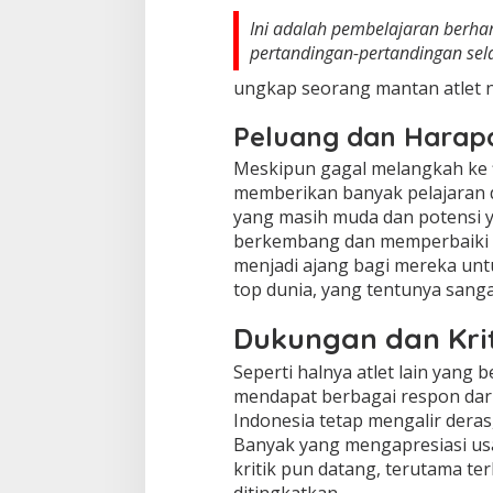
Ini adalah pembelajaran berha
pertandingan-pertandingan sel
ungkap seorang mantan atlet n
Peluang dan Harap
Meskipun gagal melangkah ke fin
memberikan banyak pelajaran 
yang masih muda dan potensi y
berkembang dan memperbaiki s
menjadi ajang bagi mereka u
top dunia, yang tentunya sang
Dukungan dan Krit
Seperti halnya atlet lain yang be
mendapat berbagai respon dari
Indonesia tetap mengalir deras
Banyak yang mengapresiasi usah
kritik pun datang, terutama te