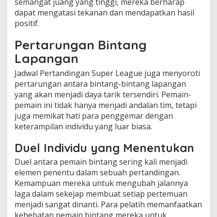
semangat juang yang tinggi, mereka berharap
dapat mengatasi tekanan dan mendapatkan hasil
positif.
Pertarungan Bintang
Lapangan
Jadwal Pertandingan Super League juga menyoroti
pertarungan antara bintang-bintang lapangan
yang akan menjadi daya tarik tersendiri. Pemain-
pemain ini tidak hanya menjadi andalan tim, tetapi
juga memikat hati para penggemar dengan
keterampilan individu yang luar biasa.
Duel Individu yang Menentukan
Duel antara pemain bintang sering kali menjadi
elemen penentu dalam sebuah pertandingan.
Kemampuan mereka untuk mengubah jalannya
laga dalam sekejap membuat setiap pertemuan
menjadi sangat dinanti. Para pelatih memanfaatkan
kehebatan pemain bintang mereka untuk