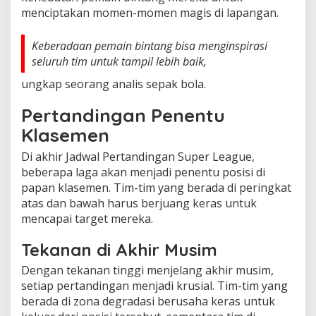
menciptakan momen-momen magis di lapangan.
Keberadaan pemain bintang bisa menginspirasi
seluruh tim untuk tampil lebih baik,
ungkap seorang analis sepak bola.
Pertandingan Penentu
Klasemen
Di akhir Jadwal Pertandingan Super League,
beberapa laga akan menjadi penentu posisi di
papan klasemen. Tim-tim yang berada di peringkat
atas dan bawah harus berjuang keras untuk
mencapai target mereka.
Tekanan di Akhir Musim
Dengan tekanan tinggi menjelang akhir musim,
setiap pertandingan menjadi krusial. Tim-tim yang
berada di zona degradasi berusaha keras untuk