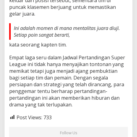
keluar dari posisi tersebut, sementara tim di
puncak klasemen berjuang untuk memastikan
gelar juara.
Ini adalah momen di mana mentalitas juara diuji.
Setiap poin sangat berarti,
kata seorang kapten tim.
Empat laga seru dalam Jadwal Pertandingan Super
League ini tidak hanya menyajikan tontonan yang
memikat tetapi juga menjadi ajang pembuktian
bagi setiap tim dan pemain. Dengan segala
persiapan dan strategi yang telah dirancang, para
penggemar tentu berharap pertandingan-
pertandingan ini akan memberikan hiburan dan
drama yang tak terlupakan.
Post Views:
733
Follow Us