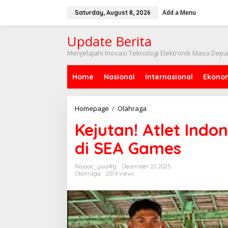
Skip
to
Add a Menu
Saturday, August 8, 2026
content
Update Berita
Menjelajahi Inovasi Teknologi Elektronik Masa Dep
Home
Nasional
Internasional
Ekono
Kejutan!
Homepage
/
Olahraga
Atlet
Kejutan! Atlet Ind
Indonesia
Raih
di SEA Games
Emas
Terbanyak
di
Rajaac_yua4fg
December 21, 2025
SEA
Olahraga
2074 Views
Games