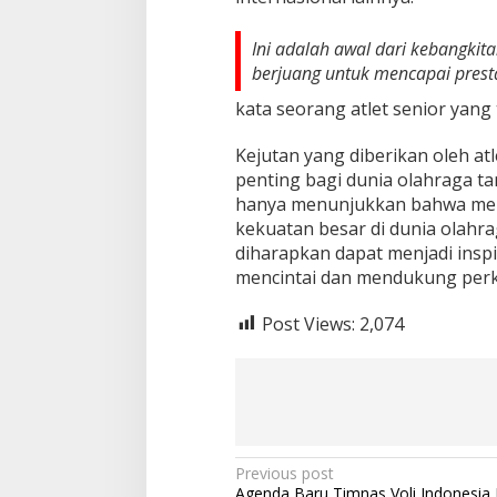
Ini adalah awal dari kebangkita
berjuang untuk mencapai prestas
kata seorang atlet senior yang 
Kejutan yang diberikan oleh a
penting bagi dunia olahraga tan
hanya menunjukkan bahwa mere
kekuatan besar di dunia olahrag
diharapkan dapat menjadi inspi
mencintai dan mendukung perk
Post Views:
2,074
Post
Previous post
Agenda Baru Timnas Voli Indonesia