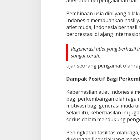
atlet-atlet berpengalaman dari 
Pembinaan usia dini yang dilak
Indonesia membuahkan hasil 
atlet muda, Indonesia berhasil
berprestasi di ajang internasion
Regenerasi atlet yang berhasil
sangat cerah,
ujar seorang pengamat olahra
Dampak Positif Bagi Perkem
Keberhasilan atlet Indonesia 
bagi perkembangan olahraga na
motivasi bagi generasi muda un
Selain itu, keberhasilan ini j
serius dalam mendukung penge
Peningkatan fasilitas olahraga
dukungan finansial yang memad