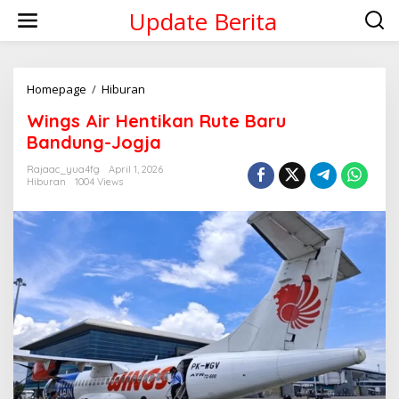
Skip
Update Berita
to
content
Wings
Homepage
/
Hiburan
Air
Wings Air Hentikan Rute Baru
Hentikan
Rute
Bandung-Jogja
Baru
Bandung-
Rajaac_yua4fg
April 1, 2026
Hiburan
1004 Views
Jogja