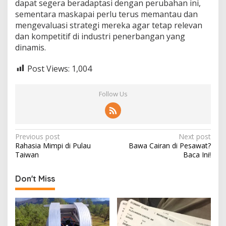
dapat segera beradaptasi dengan perubahan ini,
sementara maskapai perlu terus memantau dan
mengevaluasi strategi mereka agar tetap relevan
dan kompetitif di industri penerbangan yang
dinamis.
Post Views:
1,004
Follow Us
Post
Previous post
Next post
Rahasia Mimpi di Pulau
Bawa Cairan di Pesawat?
navigation
Taiwan
Baca Ini!
Don't Miss