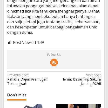
dingin dengan cara yang menyenangkan dan aman.
Ini adalah pengingat bahwa keindahan alam dapat
dinikmati jika kita tahu cara menghargainya. Danau
Balaton yang membeku bukan hanya tentang es
dan salju, tetapi juga tentang tradisi, kebersamaan,
dan kesempatan untuk berbagi pengalaman unik
dengan dunia.
Post Views:
1,149
Follow Us
Post
Previous post
Next post
Rahasia Dapur Pramugari
Hemat Besar Trip Sakura
navigation
Terbongkar!
Jepang 2026!
Don't Miss