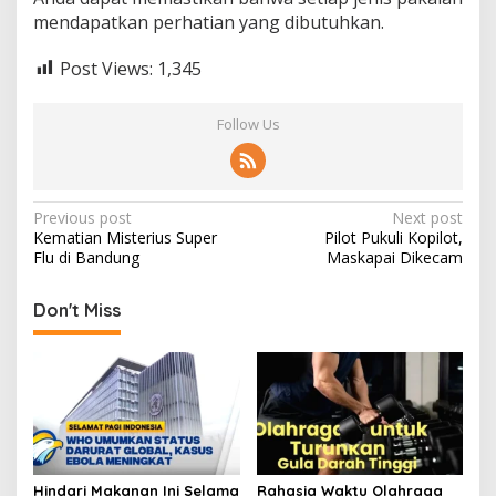
mendapatkan perhatian yang dibutuhkan.
Post Views:
1,345
Follow Us
Post
Previous post
Next post
Kematian Misterius Super
Pilot Pukuli Kopilot,
navigation
Flu di Bandung
Maskapai Dikecam
Don't Miss
Hindari Makanan Ini Selama
Rahasia Waktu Olahraga