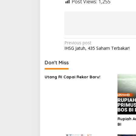
Post Views:
1,255
Post
Previous post
IHSG Jatuh, 435 Saham Terbakar!
navigation
Don't Miss
Utang RI Capai Rekor Baru!
Rupiah An
BI