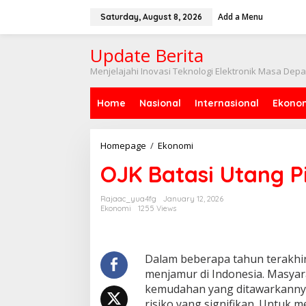
Skip
to
Add a Menu
Saturday, August 8, 2026
content
Update Berita
Menjelajahi Inovasi Teknologi Elektronik Masa Dep
Home
Nasional
Internasional
Ekono
OJK
Homepage
/
Ekonomi
Batasi
OJK Batasi Utang 
Utang
Pinjol,
Apa
Rajaac_yua4fg
January 12, 2026
Dampaknya?
Ekonomi
1255 Views
Dalam beberapa tahun terakhir
menjamur di Indonesia. Masyar
kemudahan yang ditawarkannya
risiko yang signifikan. Untuk m