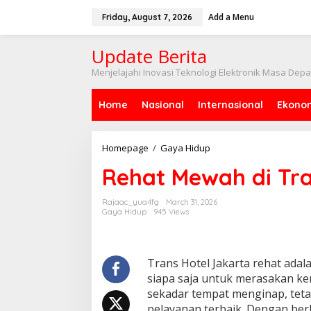
Skip
to
Add a Menu
Friday, August 7, 2026
content
Update Berita
Menjelajahi Inovasi Teknologi Elektronik Masa Dep
Home
Nasional
Internasional
Ekono
Rehat
Homepage
/
Gaya Hidup
Mewah
Rehat Mewah di Tra
di
Trans
Hotel
Rajaac_yua4fg
March 31, 2026
Jakarta
Gaya Hidup
945 Views
Trans Hotel Jakarta rehat ad
siapa saja untuk merasakan ke
sekadar tempat menginap, tet
pelayanan terbaik. Dengan berb