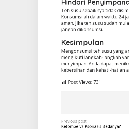
Hindari Penyimpana
Teh susu sebaiknya tidak disimp
Konsumsilah dalam waktu 24 j
aman. Jika teh susu sudah mul
jangan dikonsumsi.
Kesimpulan
Mengonsumsi teh susu yang ama
mengikuti langkah-langkah yan
menyimpan, Anda dapat menikma
kebersihan dan kehati-hatian 
Post Views:
731
Post
Previous post
Ketombe vs Psoriasis Bedanya?