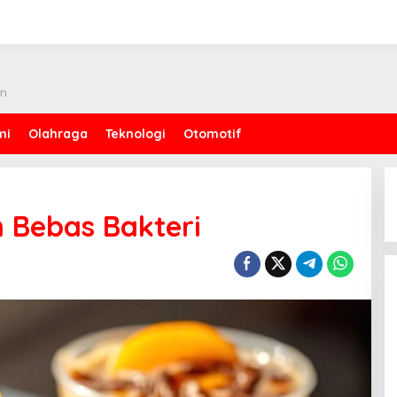
an
mi
Olahraga
Teknologi
Otomotif
 Bebas Bakteri