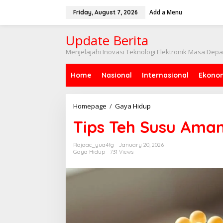
Skip
to
Add a Menu
Friday, August 7, 2026
content
Update Berita
Menjelajahi Inovasi Teknologi Elektronik Masa Dep
Home
Nasional
Internasional
Ekono
Tips
Homepage
/
Gaya Hidup
Teh
Tips Teh Susu Aman
Susu
Aman
Bebas
Rajaac_yua4fg
January 20, 2026
Bakteri
Gaya Hidup
731 Views