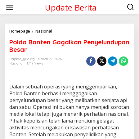
Skip
Update Berita
to
content
Polda
Homepage
/
Nasional
Banten
Polda Banten Gagalkan Penyelundupan
Gagalkan
Penyelundupan
Besar
Besar
Rajaac_yua4fg
March 27, 2026
Nasional
1719 Views
Dalam sebuah operasi yang menggemparkan,
Polda Banten berhasil menggagalkan
penyelundupan besar yang melibatkan senjata api
dan sabu. Operasi ini bukan hanya menjadi sorotan
media lokal tetapi juga menarik perhatian nasional.
Pihak kepolisian telah lama mencium gelagat
aktivitas mencurigakan di kawasan perbatasan
Banten. Setelah melakukan penyelidikan yang