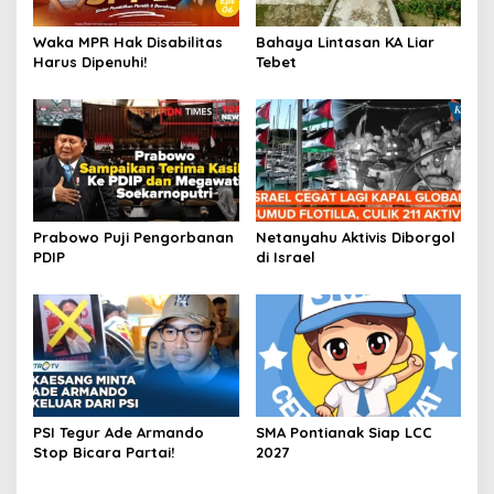
Waka MPR Hak Disabilitas
Bahaya Lintasan KA Liar
Harus Dipenuhi!
Tebet
Prabowo Puji Pengorbanan
Netanyahu Aktivis Diborgol
PDIP
di Israel
PSI Tegur Ade Armando
SMA Pontianak Siap LCC
Stop Bicara Partai!
2027