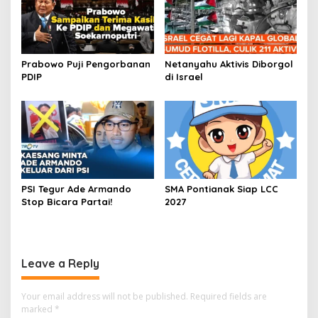
Prabowo Puji Pengorbanan
Netanyahu Aktivis Diborgol
PDIP
di Israel
PSI Tegur Ade Armando
SMA Pontianak Siap LCC
Stop Bicara Partai!
2027
Leave a Reply
Your email address will not be published.
Required fields are
marked
*