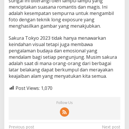
sungai ini diterangi oleh lampu-lampu yang
menciptakan suasana romantis dan magis. Ini
adalah kesempatan sempurna untuk mengambil
foto dengan teknik long exposure yang
menghasilkan gambar yang menakjubkan.
Sakura Tokyo 2023 tidak hanya menawarkan
keindahan visual tetapi juga membawa
pengalaman budaya dan emosional yang
mendalam bagi setiap pengunjung. Musim sakura
adalah saat di mana orang-orang dari berbagai
latar belakang dapat berkumpul dan merayakan
keajaiban alam yang menyatukan kita semua.
Post Views:
1,070
Follow Us
Post
Previous post
Next post