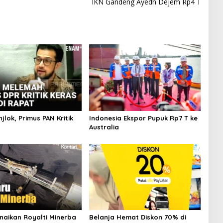
IKN Gandeng Ayedh Dejem Rp4 T
jlok, Primus PAN Kritik
Indonesia Ekspor Pupuk Rp7 T ke
Australia
naikan Royalti Minerba
Belanja Hemat Diskon 70% di