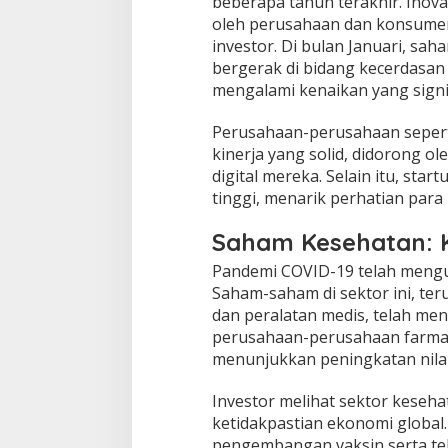
beberapa tahun terakhir. Inova
oleh perusahaan dan konsumen 
investor. Di bulan Januari, sa
bergerak di bidang kecerdasan
mengalami kenaikan yang signi
Perusahaan-perusahaan sepert
kinerja yang solid, didorong o
digital mereka. Selain itu, st
tinggi, menarik perhatian para
Saham Kesehatan: 
Pandemi COVID-19 telah mengu
Saham-saham di sektor ini, te
dan peralatan medis, telah men
perusahaan-perusahaan farmasi
menunjukkan peningkatan nilai
Investor melihat sektor keseha
ketidakpastian ekonomi global.
pengembangan vaksin serta tek