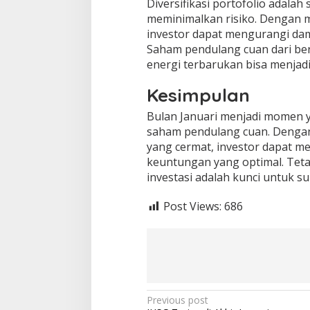
Diversifikasi portofolio adalah
meminimalkan risiko. Dengan me
investor dapat mengurangi dam
Saham pendulang cuan dari berb
energi terbarukan bisa menjadi b
Kesimpulan
Bulan Januari menjadi momen y
saham pendulang cuan. Dengan
yang cermat, investor dapat 
keuntungan yang optimal. Tet
investasi adalah kunci untuk s
Post Views:
686
Post
Previous post