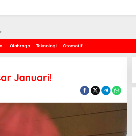
an
mi
Olahraga
Teknologi
Otomotif
ar Januari!