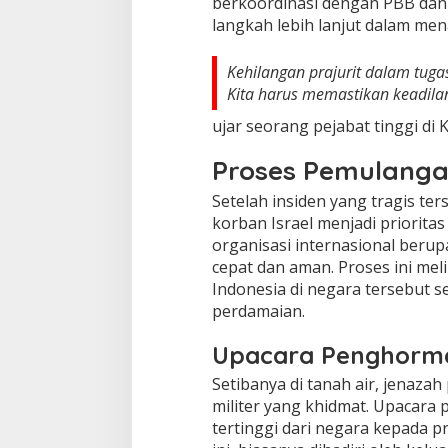
berkoordinasi dengan PBB dan
langkah lebih lanjut dalam mena
Kehilangan prajurit dalam tug
Kita harus memastikan keadila
ujar seorang pejabat tinggi di
Proses Pemulanga
Setelah insiden yang tragis te
korban Israel menjadi priorit
organisasi internasional beru
cepat dan aman. Proses ini me
Indonesia di negara tersebut s
perdamaian.
Upacara Penghormat
Setibanya di tanah air, jenaza
militer yang khidmat. Upacar
tertinggi dari negara kepada p