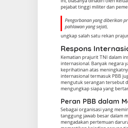
ini, biasanya dihadiri oleh kel
pejabat tinggi militer dan peme
Pengorbanan yang diberikan pra
pahlawan yang sejati,
ungkap salah satu rekan prajur
Respons Internasi
Kematian prajurit TNI dalam in
internasional. Banyak negar
keprihatinan atas meningkatnya
internasional termasuk PBB ju
mengutuk serangan tersebut d
mengungkap siapa yang berta
Peran PBB dalam Me
Sebagai organisasi yang memimp
tanggung jawab besar dalam m
mengadakan pertemuan darura