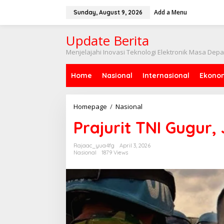
Skip
to
Add a Menu
Sunday, August 9, 2026
content
Update Berita
Menjelajahi Inovasi Teknologi Elektronik Masa Dep
Home
Nasional
Internasional
Ekono
Prajurit
Homepage
/
Nasional
TNI
Prajurit TNI Gugur,
Gugur,
Jenazah
Tiba
Rajaac_yua4fg
April 3, 2026
Nasional
1879 Views