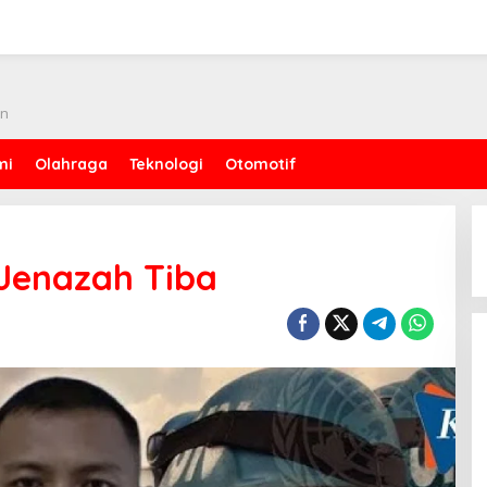
an
mi
Olahraga
Teknologi
Otomotif
 Jenazah Tiba