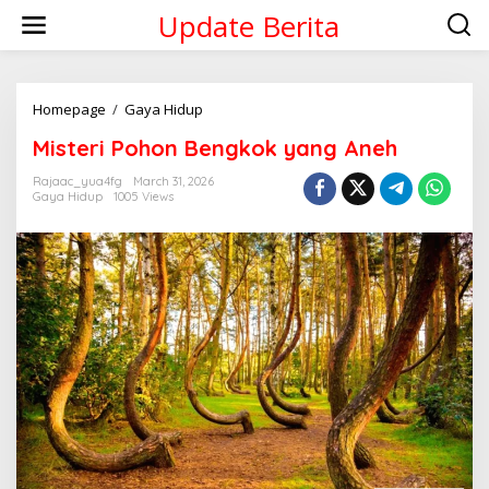
Skip
Update Berita
to
content
Misteri
Homepage
/
Gaya Hidup
Pohon
Misteri Pohon Bengkok yang Aneh
Bengkok
yang
Rajaac_yua4fg
March 31, 2026
Aneh
Gaya Hidup
1005 Views