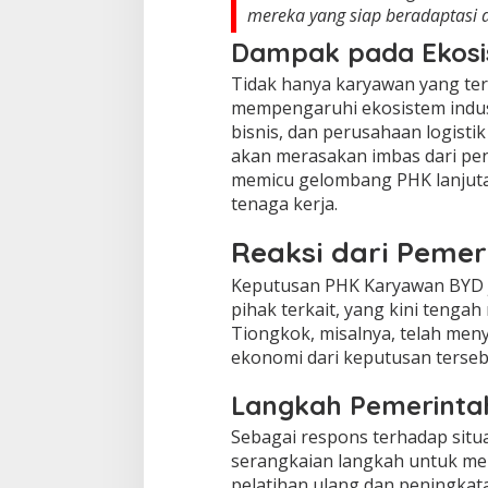
mereka yang siap beradaptasi d
Dampak pada Ekosis
Tidak hanya karyawan yang ter
mempengaruhi ekosistem indust
bisnis, dan perusahaan logist
akan merasakan imbas dari pen
memicu gelombang PHK lanjutan
tenaga kerja.
Reaksi dari Pemer
Keputusan PHK Karyawan BYD j
pihak terkait, yang kini teng
Tiongkok, misalnya, telah men
ekonomi dari keputusan terseb
Langkah Pemerinta
Sebagai respons terhadap sit
serangkaian langkah untuk me
pelatihan ulang dan peningka