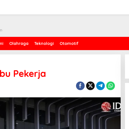
an
mi
Olahraga
Teknologi
Otomotif
bu Pekerja