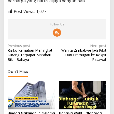
berharga yang harus dijaga dengan baik.
Post Views:
1,077
Follow Us
Post
Previous post
Next post
Risiko Kematian Meningkat
Wanita Zimbabwe Jadi Pilot
navigation
Kurang Terpapar Matahari
Dari Pramugari ke Kokpit
Bikin Bahaya
Pesawat
Don't Miss
Hindari Makanan Ini Selama
Rahasia Waktu Olahraga