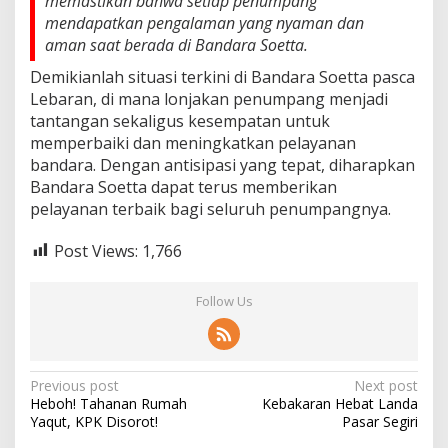
memastikan bahwa setiap penumpang
mendapatkan pengalaman yang nyaman dan
aman saat berada di Bandara Soetta.
Demikianlah situasi terkini di Bandara Soetta pasca
Lebaran, di mana lonjakan penumpang menjadi
tantangan sekaligus kesempatan untuk
memperbaiki dan meningkatkan pelayanan
bandara. Dengan antisipasi yang tepat, diharapkan
Bandara Soetta dapat terus memberikan
pelayanan terbaik bagi seluruh penumpangnya.
Post Views:
1,766
Follow Us
Post
Previous post
Next post
Heboh! Tahanan Rumah
Kebakaran Hebat Landa
navigation
Yaqut, KPK Disorot!
Pasar Segiri