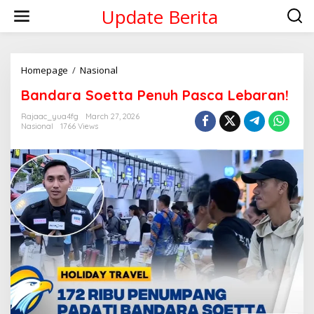
Skip
Update Berita
to
content
Bandara
Homepage
/
Nasional
Soetta
Bandara Soetta Penuh Pasca Lebaran!
Penuh
Pasca
Rajaac_yua4fg
March 27, 2026
Lebaran!
Nasional
1766 Views