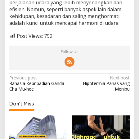
perjalanan udara yang lebih menyenangkan dan
efisien. Namun, seperti banyak aspek lain dalam
kehidupan, kesadaran dan saling menghormati
adalah kunci untuk mencapai harmoni di udara.
Post Views:
792
Follow Us
Post
Previous post
Next post
Rahasia Kepribadian Ganda
Hipotermia Panas yang
navigation
Cha Mu-hee
Menipu
Don't Miss