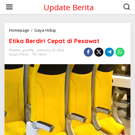
Skip
Update Berita
to
content
Etika
Homepage
/
Gaya Hidup
Berdiri
Etika Berdiri Cepat di Pesawat
Cepat
di
Rajaac_yua4fg
January 20, 2026
Pesawat
Gaya Hidup
792 Views