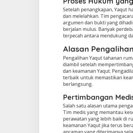
Proses Hukum yang
Setelah penangkapan, Yaqut h
dan melelahkan. Tim pengacar
argumen dan bukti yang dihadir
berjalan mulus. Banyak perdeba
terpecah antara mendukung d
Alasan Pengaliha
Pengalihan Yaqut tahanan rum
diambil setelah mempertimbang
dan keamanan Yaqut. Pengadil
terbaik untuk memastikan kea
berlangsung.
Pertimbangan Medi
Salah satu alasan utama pengal
Tim medis yang memantau kes
perawatan yang lebih baik di r
keamanan Yaqut jika terus be
ancaman yang diterimanya sela