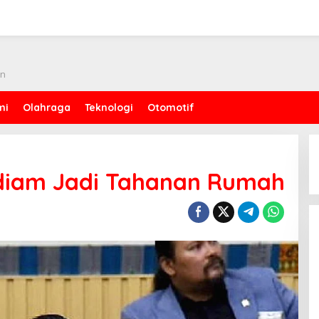
an
mi
Olahraga
Teknologi
Otomotif
diam Jadi Tahanan Rumah