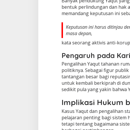
Banyak pendukung Yaqut yang 
bentuk perlindungan dan hak as
memandang keputusan ini sebag
Keputusan ini harus ditinjau d
masa depan,
kata seorang aktivis anti-korup
Pengaruh pada Karie
Pengalihan Yaqut tahanan ruma
politiknya. Sebagai figur publi
tantangan besar bagi reputa
untuk kembali berkiprah di duni
sedikit pula yang yakin bahwa 
Implikasi Hukum b
Kasus Yaqut dan pengalihan s
pelajaran penting bagi sistem h
tetapi tentang bagaimana sis