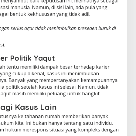
menyambut baik keputusan ini, melihatnya sebagai
asi manusia. Namun, di sisi lain, ada pula yang
ai bentuk kekhususan yang tidak adil.
engan serius agar tidak menimbulkan preseden buruk di
si.
r Politik Yaqut
h tentu memiliki dampak besar terhadap karier
k yang cukup dikenal, kasus ini menimbulkan
sinya. Banyak yang mempertanyakan kemampuannya
a politik setelah kasus ini selesai. Namun, tidak
Yaqut masih memiliki peluang untuk bangkit.
agi Kasus Lain
tatusnya ke tahanan rumah memberikan banyak
ukum kita. Ini bukan hanya tentang satu individu,
tem hukum merespons situasi yang kompleks dengan