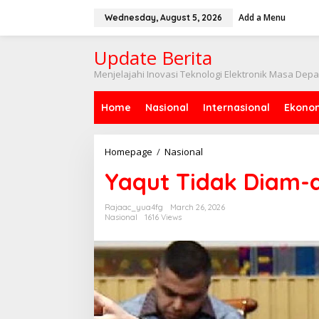
Skip
to
Add a Menu
Wednesday, August 5, 2026
content
Update Berita
Menjelajahi Inovasi Teknologi Elektronik Masa Dep
Home
Nasional
Internasional
Ekono
Yaqut
Homepage
/
Nasional
Tidak
Yaqut Tidak Diam-
Diam-
diam
Jadi
Rajaac_yua4fg
March 26, 2026
Tahanan
Nasional
1616 Views
Rumah