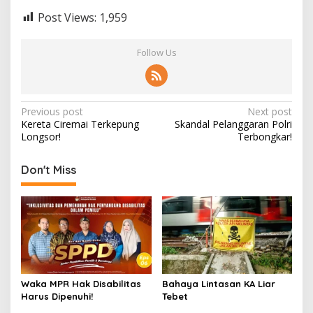
Post Views:
1,959
Follow Us
Post
Previous post
Next post
Kereta Ciremai Terkepung
Skandal Pelanggaran Polri
navigation
Longsor!
Terbongkar!
Don't Miss
Waka MPR Hak Disabilitas
Bahaya Lintasan KA Liar
Harus Dipenuhi!
Tebet