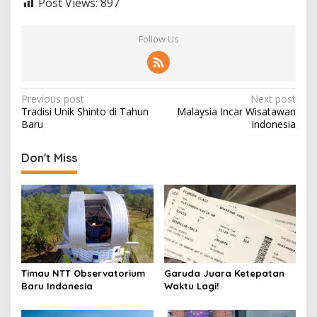
Post Views:
897
Follow Us
Post
Previous post
Next post
Tradisi Unik Shinto di Tahun
Malaysia Incar Wisatawan
navigation
Baru
Indonesia
Don't Miss
Timau NTT Observatorium
Garuda Juara Ketepatan
Baru Indonesia
Waktu Lagi!