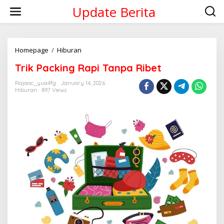
Skip
Update Berita
to
content
Trik
Homepage
/
Hiburan
Packing
Trik Packing Rapi Tanpa Ribet
Rapi
Tanpa
Rajaac_yua4fg
January 14, 2026
Ribet
Hiburan
897 Views