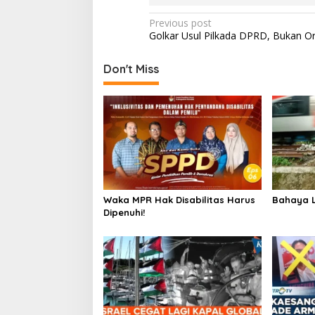
Post
Previous post
Golkar Usul Pilkada DPRD, Bukan Or
navigation
Don't Miss
Waka MPR Hak Disabilitas Harus
Bahaya L
Dipenuhi!