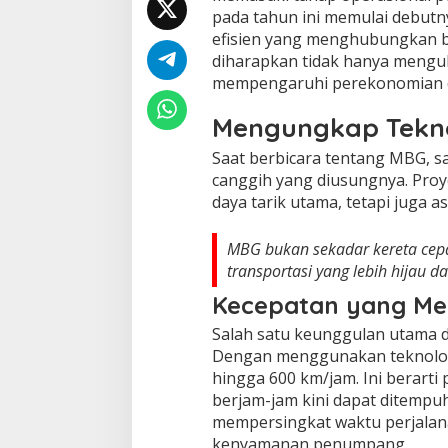
pada tahun ini memulai debutn
efisien yang menghubungkan b
diharapkan tidak hanya mengub
mempengaruhi perekonomian da
Mengungkap Tekno
Saat berbicara tentang MBG, sa
canggih yang diusungnya. Proy
daya tarik utama, tetapi juga a
MBG bukan sekadar kereta cep
transportasi yang lebih hijau d
Kecepatan yang M
Salah satu keunggulan utama 
Dengan menggunakan teknologi 
hingga 600 km/jam. Ini berart
berjam-jam kini dapat ditempuh
mempersingkat waktu perjalana
kenyamanan penumpang.