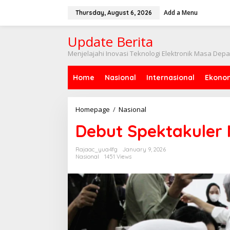
Skip
to
Add a Menu
Thursday, August 6, 2026
content
Update Berita
Menjelajahi Inovasi Teknologi Elektronik Masa Dep
Home
Nasional
Internasional
Ekono
Debut
Homepage
/
Nasional
Spektakuler
Debut Spektakuler 
MBG
di
2026!
Rajaac_yua4fg
January 9, 2026
Nasional
1451 Views