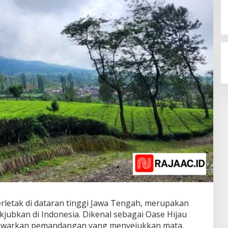
rletak di dataran tinggi Jawa Tengah, merupakan
kjubkan di Indonesia. Dikenal sebagai Oase Hijau
nawarkan pemandangan yang menyejukkan mata,