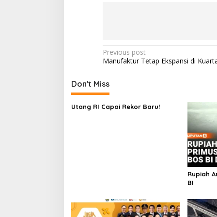
Post
Previous post
Manufaktur Tetap Ekspansi di Kuarta
navigation
Don't Miss
Utang RI Capai Rekor Baru!
Rupiah An
BI