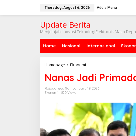
Skip
to
Add a Menu
Thursday, August 6, 2026
content
Update Berita
Menjelajahi Inovasi Teknologi Elektronik Masa Dep
Home
Nasional
Internasional
Ekono
Nanas
Homepage
/
Ekonomi
Jadi
Nanas Jadi Primado
Primadona
Baru
di
Rajaac_yua4fg
January 19, 2026
Transmigrasi!
Ekonomi
820 Views