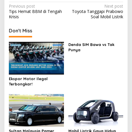
Post
Previous post
Next post
Tips Hemat BBM di Tengah
Toyota Tanggapi Prabowo
navigation
Krisis
Soal Mobil Listrik
Don't Miss
Denda SIM Bawa vs Tak
Punya
Ekspor Motor Ilegal
Terbongkar!
Sultan Malaysia Pamer
Mobil Listrik Gaya Hidup