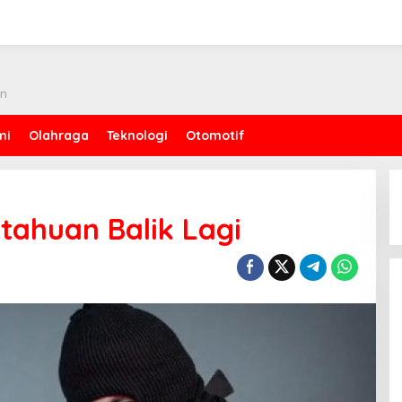
an
mi
Olahraga
Teknologi
Otomotif
etahuan Balik Lagi