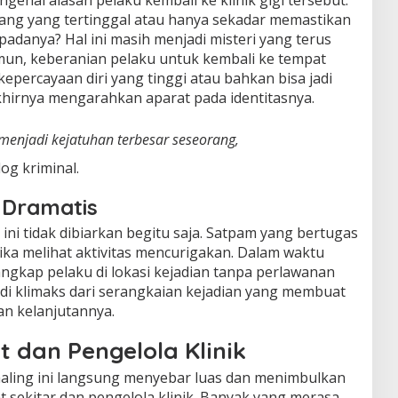
enai alasan pelaku kembali ke klinik gigi tersebut.
ang yang tertinggal atau hanya sekadar memastikan
padanya? Hal ini masih menjadi misteri yang terus
amun, keberanian pelaku untuk kembali ke tempat
epercayaan diri yang tinggi atau bahkan bisa jadi
khirnya mengarahkan aparat pada identitasnya.
enjadi kejatuhan terbesar seseorang,
og kriminal.
Dramatis
ini tidak dibiarkan begitu saja. Satpam yang bertugas
ika melihat aktivitas mencurigakan. Dalam waktu
ngkap pelaku di lokasi kejadian tanpa perlawanan
adi klimaks dari serangkaian kejadian yang membuat
n kelanjutannya.
 dan Pengelola Klinik
aling ini langsung menyebar luas dan menimbulkan
 sekitar dan pengelola klinik. Banyak yang merasa