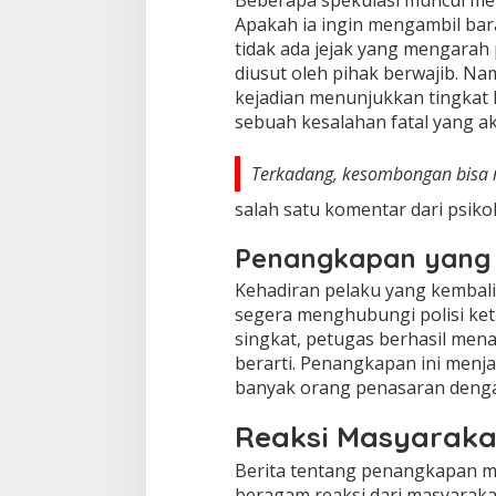
Beberapa spekulasi muncul meng
Apakah ia ingin mengambil bar
tidak ada jejak yang mengarah 
diusut oleh pihak berwajib. N
kejadian menunjukkan tingkat k
sebuah kesalahan fatal yang a
Terkadang, kesombongan bisa m
salah satu komentar dari psikol
Penangkapan yang 
Kehadiran pelaku yang kembali 
segera menghubungi polisi ket
singkat, petugas berhasil mena
berarti. Penangkapan ini menj
banyak orang penasaran denga
Reaksi Masyarakat
Berita tentang penangkapan m
beragam reaksi dari masyarakat