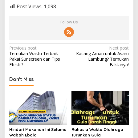
Post Views:
1,098
Follow Us
Post
Previous post
Next post
Temukan Waktu Terbaik
Kacang Aman untuk Asam
navigation
Pakai Sunscreen dan Tips
Lambung? Temukan
Efektif!
Faktanya!
Don't Miss
Hindari Makanan Ini Selama
Rahasia Waktu Olahraga
Wabah Ebola
Turunkan Gula