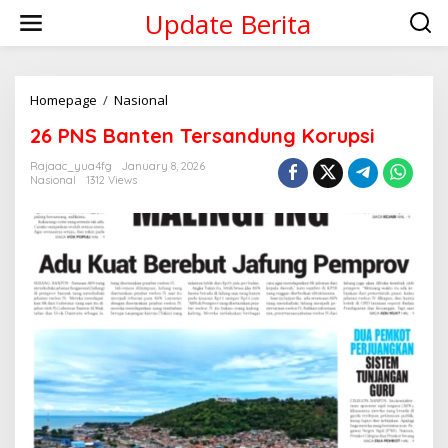
Skip
Update Berita
to
content
26
Homepage
/
Nasional
PNS
26 PNS Banten Tersandung Korupsi
Banten
Tersandung
Rajaac_yua4fg
January 8, 2026
Korupsi
Nasional
1312 Views