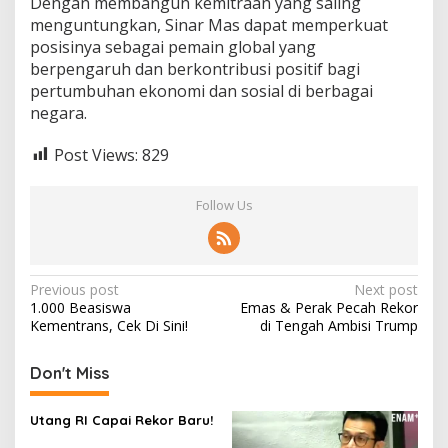
Dengan membangun kemitraan yang saling
menguntungkan, Sinar Mas dapat memperkuat
posisinya sebagai pemain global yang
berpengaruh dan berkontribusi positif bagi
pertumbuhan ekonomi dan sosial di berbagai
negara.
Post Views:
829
Follow Us
Post
Previous post
Next post
1.000 Beasiswa
Emas & Perak Pecah Rekor
navigation
Kementrans, Cek Di Sini!
di Tengah Ambisi Trump
Don't Miss
Utang RI Capai Rekor Baru!