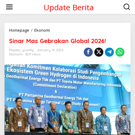
Skip
Update Berita
to
content
Sinar
Homepage
/
Ekonomi
Mas
Sinar Mas Gebrakan Global 2026!
Gebrakan
Global
Rajaac_yua4fg
January 19, 2026
2026!
Ekonomi
829 Views