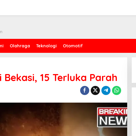
an
mi
Olahraga
Teknologi
Otomotif
 Bekasi, 15 Terluka Parah