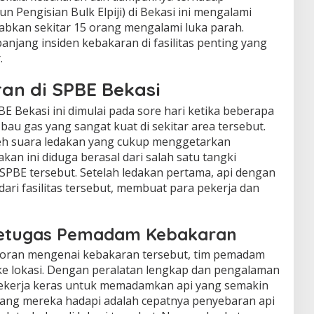
un Pengisian Bulk Elpiji) di Bekasi ini mengalami
bkan sekitar 15 orang mengalami luka parah.
anjang insiden kebakaran di fasilitas penting yang
.
an di SPBE Bekasi
BE Bekasi ini dimulai pada sore hari ketika beberapa
au gas yang sangat kuat di sekitar area tersebut.
oleh suara ledakan yang cukup menggetarkan
akan ini diduga berasal dari salah satu tangki
 SPBE tersebut. Setelah ledakan pertama, api dengan
dari fasilitas tersebut, membuat para pekerja dan
 Petugas Pemadam Kebakaran
poran mengenai kebakaran tersebut, tim pemadam
e lokasi. Dengan peralatan lengkap dan pengalaman
ekerja keras untuk memadamkan api yang semakin
ng mereka hadapi adalah cepatnya penyebaran api