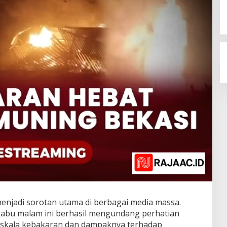
enjadi sorotan utama di berbagai media massa.
 Rabu malam ini berhasil mengundang perhatian
 skala kebakaran dan dampaknya terhadap