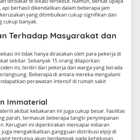
h terbakar di lokasi tersebut. Namun, berkat upaya
, api berhasil dikendalikan dalam beberapa jam
kerusakan yang ditimbulkan cukup signifikan dan
g cukup banyak.
n Terhadap Masyarakat dan
asi ini tidak hanya dirasakan oleh para pekerja di
akat sekitar. Sebanyak 15 orang dilaporkan
iden ini, terdiri dari pekerja dan warga yang berada
n berlangsung. Beberapa di antara mereka mengalami
endapatkan perawatan intensif di rumah sakit
an Immaterial
teriil akibat kebakaran ini juga cukup besar. Fasilitas
ng parah, termasuk beberapa tangki penyimpanan
an. Kerugian ini diperkirakan mencapai miliaran
ni juga mengakibatkan gangguan distribusi elpiji di
, yang tentunya akan berdampak pada kehidupan