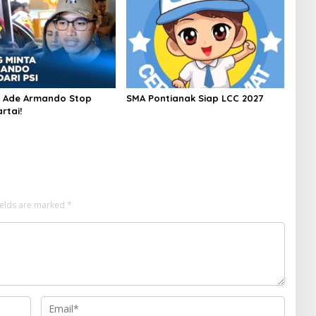
r Ade Armando Stop
SMA Pontianak Siap LCC 2027
rtai!
ields are marked
*