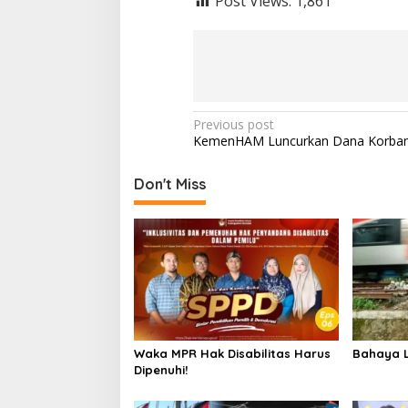
Post Views:
1,861
Post
Previous post
KemenHAM Luncurkan Dana Korba
navigation
Don't Miss
Waka MPR Hak Disabilitas Harus
Bahaya L
Dipenuhi!